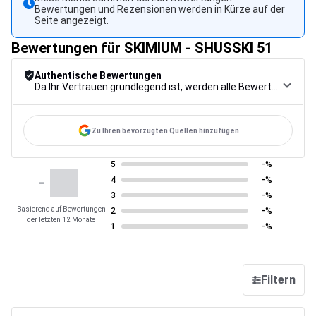
Bewertungen und Rezensionen werden in Kürze auf der
Seite angezeigt.
Bewertungen für SKIMIUM - SHUSSKI 51
Authentische Bewertungen
Da Ihr Vertrauen grundlegend ist, werden alle Bewertungen einem strengen Kontrollverfahren unterzogen, von der Erfassung über die Moderation bis zur Veröffentlichung, um maximale Zuverlässigkeit zu gewährleisten.
Zu Ihren bevorzugten Quellen hinzufügen
5
-%
-
4
-%
3
-%
Basierend auf Bewertungen
2
-%
der letzten 12 Monate
1
-%
Filtern