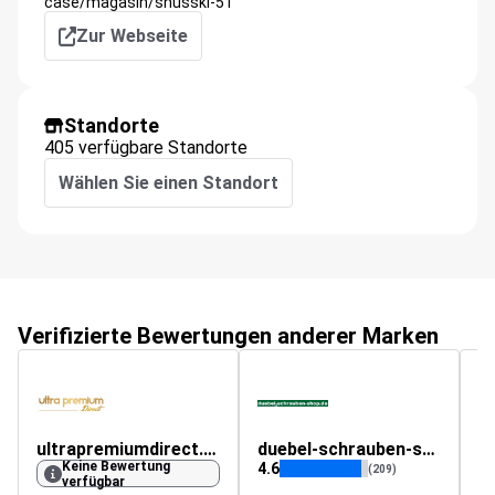
case/magasin/shusski-51
Zur Webseite
Standorte
405 verfügbare Standorte
Wählen Sie einen Standort
Verifizierte Bewertungen anderer Marken
ultrapremiumdirect.de
duebel-schrauben-shop.de
t
Keine Bewertung
4.6
4.
(209)
verfügbar