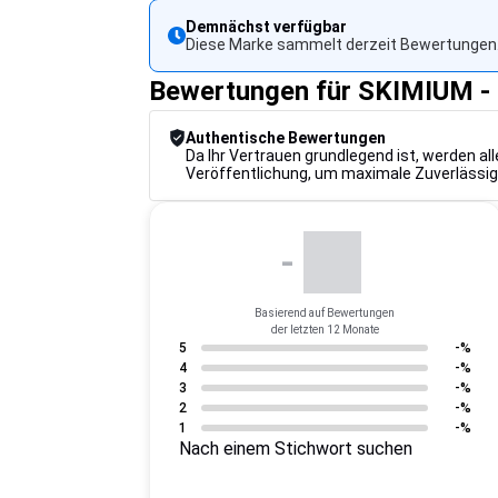
Demnächst verfügbar
Diese Marke sammelt derzeit Bewertungen.
Bewertungen für SKIMIUM
Authentische Bewertungen
Da Ihr Vertrauen grundlegend ist, werden a
Veröffentlichung, um maximale Zuverlässig
-
Basierend auf Bewertungen
der letzten 12 Monate
5
-%
4
-%
3
-%
2
-%
1
-%
Nach einem Stichwort suchen