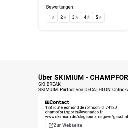
Bewertungen:
1
★
2
★
3
★
4
★
5
★
Über SKIMIUM - CHAMPFO
SKI BREAK
SKIMIUM, Partner von DECATHLON: Online-Ver
Contact
188 route edmond de rothschild,
74120
champfort.sports@wanadoo.fr
www.skimium.de/skigebiet/megeve/gescha
Zur Webseite