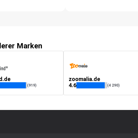
derer Marken
nd.de
zoomalia.de
4.6
(919)
(4 290)