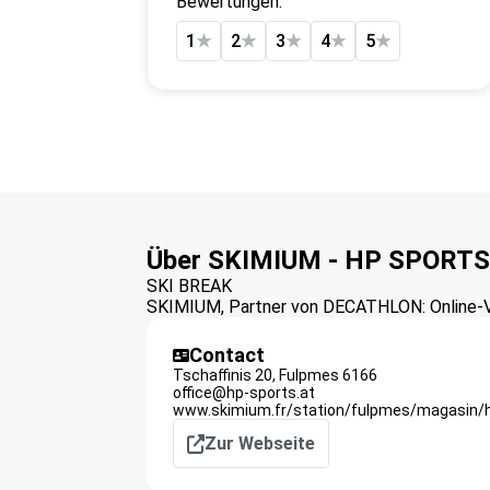
Bewertungen:
1
★
2
★
3
★
4
★
5
★
Über SKIMIUM - HP SPORT
SKI BREAK
SKIMIUM, Partner von DECATHLON: Online-Ver
Contact
Tschaffinis 20,
Fulpmes
6166
office@hp-sports.at
www.skimium.fr/station/fulpmes/magasin/
Zur Webseite