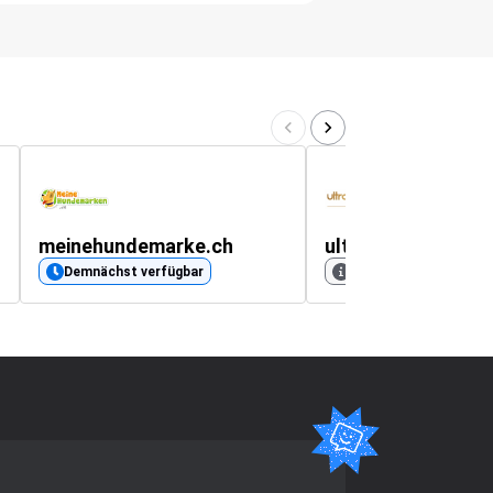
meinehundemarke.ch
ultrapremiumdirec
Demnächst verfügbar
Keine Bewertung verf