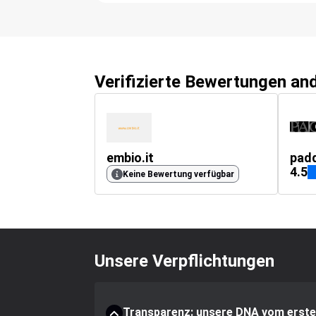
Verifizierte Bewertungen an
embio.it
pad
4.5
Keine Bewertung verfügbar
Unsere Verpflichtungen
Transparenz: unsere DNA vom erste