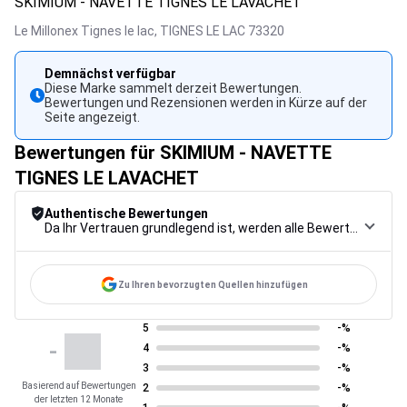
SKIMIUM - NAVETTE TIGNES LE LAVACHET
Le Millonex Tignes le lac,
TIGNES LE LAC
73320
Demnächst verfügbar
Diese Marke sammelt derzeit Bewertungen.
Bewertungen und Rezensionen werden in Kürze auf der
Seite angezeigt.
Bewertungen für SKIMIUM - NAVETTE
TIGNES LE LAVACHET
Authentische Bewertungen
Da Ihr Vertrauen grundlegend ist, werden alle Bewertungen einem strengen Kontrollverfahren unterzogen, von der Erfassung über die Moderation bis zur Veröffentlichung, um maximale Zuverlässigkeit zu gewährleisten.
Zu Ihren bevorzugten Quellen hinzufügen
5
-%
-
4
-%
3
-%
Basierend auf Bewertungen
2
-%
der letzten 12 Monate