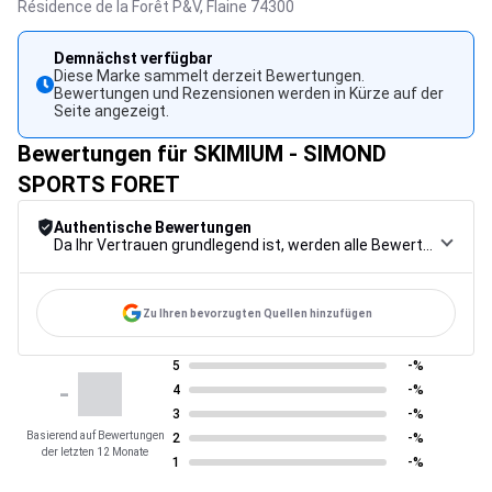
Résidence de la Forêt P&V,
Flaine
74300
Demnächst verfügbar
Diese Marke sammelt derzeit Bewertungen.
Bewertungen und Rezensionen werden in Kürze auf der
Seite angezeigt.
Bewertungen für SKIMIUM - SIMOND
SPORTS FORET
Authentische Bewertungen
Da Ihr Vertrauen grundlegend ist, werden alle Bewertungen einem strengen Kontrollverfahren unterzogen, von der Erfassung über die Moderation bis zur Veröffentlichung, um maximale Zuverlässigkeit zu gewährleisten.
Zu Ihren bevorzugten Quellen hinzufügen
5
-%
-
4
-%
3
-%
Basierend auf Bewertungen
2
-%
der letzten 12 Monate
1
-%