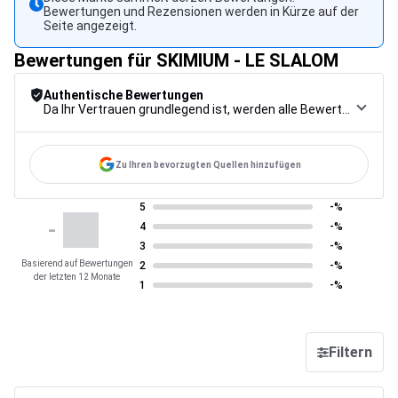
Bewertungen und Rezensionen werden in Kürze auf der
Seite angezeigt.
Bewertungen für SKIMIUM - LE SLALOM
Authentische Bewertungen
Da Ihr Vertrauen grundlegend ist, werden alle Bewertungen einem strengen Kontrollverfahren unterzogen, von der Erfassung über die Moderation bis zur Veröffentlichung, um maximale Zuverlässigkeit zu gewährleisten.
Zu Ihren bevorzugten Quellen hinzufügen
5
-%
-
4
-%
3
-%
Basierend auf Bewertungen
2
-%
der letzten 12 Monate
1
-%
Filtern