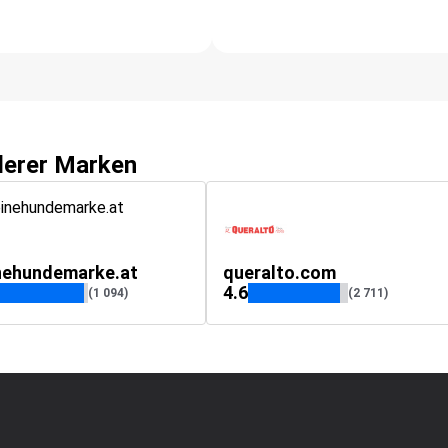
derer Marken
nehundemarke.at
queralto.com
4.6
(1 094)
(2 711)