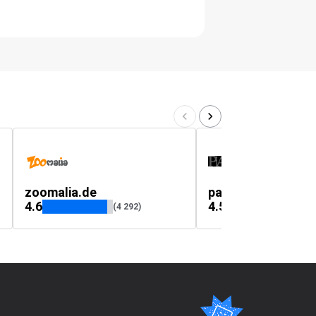
zoomalia.de
padd.ch
4.6
4.5
(4 292)
(271