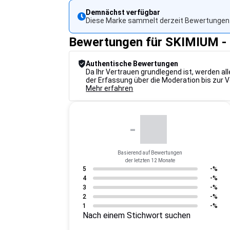
Demnächst verfügbar
Diese Marke sammelt derzeit Bewertungen.
Bewertungen für SKIMIUM
Authentische Bewertungen
Da Ihr Vertrauen grundlegend ist, werden a
der Erfassung über die Moderation bis zur 
Mehr erfahren
-
Basierend auf Bewertungen
der letzten 12 Monate
5
-%
4
-%
3
-%
2
-%
1
-%
Nach einem Stichwort suchen