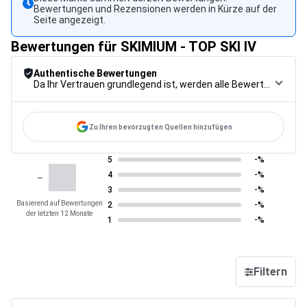
Bewertungen und Rezensionen werden in Kürze auf der
Seite angezeigt.
Bewertungen für SKIMIUM - TOP SKI IV
Authentische Bewertungen
Da Ihr Vertrauen grundlegend ist, werden alle Bewertungen einem strengen Kontrollverfahren unterzogen, von der Erfassung über die Moderation bis zur Veröffentlichung, um maximale Zuverlässigkeit zu gewährleisten.
Zu Ihren bevorzugten Quellen hinzufügen
5
-%
-
4
-%
3
-%
Basierend auf Bewertungen
2
-%
der letzten 12 Monate
1
-%
Filtern