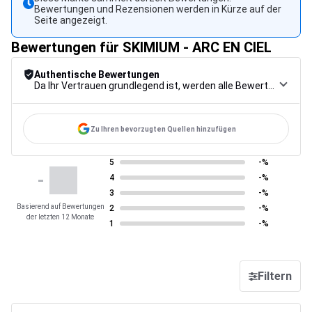
Bewertungen und Rezensionen werden in Kürze auf der
Seite angezeigt.
Bewertungen für SKIMIUM - ARC EN CIEL
Authentische Bewertungen
Da Ihr Vertrauen grundlegend ist, werden alle Bewertungen einem strengen Kontrollverfahren unterzogen, von der Erfassung über die Moderation bis zur Veröffentlichung, um maximale Zuverlässigkeit zu gewährleisten.
Zu Ihren bevorzugten Quellen hinzufügen
5
-%
-
4
-%
3
-%
Basierend auf Bewertungen
2
-%
der letzten 12 Monate
1
-%
Filtern