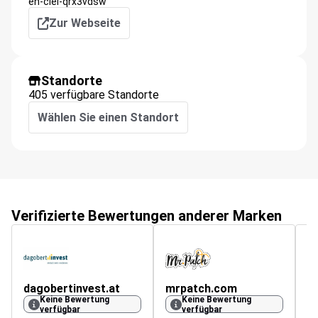
en-ciel-qrx3vdsw
Zur Webseite
Standorte
405 verfügbare Standorte
Wählen Sie einen Standort
Verifizierte Bewertungen anderer Marken
dagobertinvest.at
mrpatch.com
a
Keine Bewertung
Keine Bewertung
4.
verfügbar
verfügbar