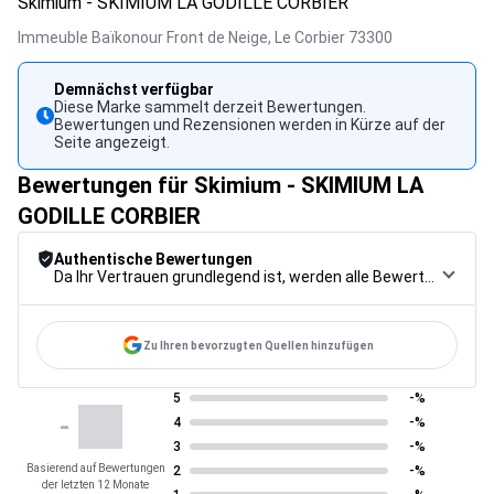
Skimium - SKIMIUM LA GODILLE CORBIER
Immeuble Baïkonour Front de Neige,
Le Corbier
73300
Demnächst verfügbar
Diese Marke sammelt derzeit Bewertungen.
Bewertungen und Rezensionen werden in Kürze auf der
Seite angezeigt.
Bewertungen für Skimium - SKIMIUM LA
GODILLE CORBIER
Authentische Bewertungen
Da Ihr Vertrauen grundlegend ist, werden alle Bewertungen einem strengen Kontrollverfahren unterzogen, von der Erfassung über die Moderation bis zur Veröffentlichung, um maximale Zuverlässigkeit zu gewährleisten.
Zu Ihren bevorzugten Quellen hinzufügen
5
-%
-
4
-%
3
-%
Basierend auf Bewertungen
2
-%
der letzten 12 Monate