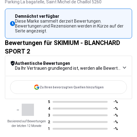
Parking La bagatelle,
Saint Michel de Chaillol
5260
Demnächst verfügbar
Diese Marke sammelt derzeit Bewertungen.
Bewertungen und Rezensionen werden in Kürze auf der
Seite angezeigt.
Bewertungen für SKIMIUM - BLANCHARD
SPORT 2
Authentische Bewertungen
Da Ihr Vertrauen grundlegend ist, werden alle Bewertungen einem strengen Kontrollverfahren unterzogen, von der Erfassung über die Moderation bis zur Veröffentlichung, um maximale Zuverlässigkeit zu gewährleisten.
Zu Ihren bevorzugten Quellen hinzufügen
5
-%
-
4
-%
3
-%
Basierend auf Bewertungen
2
-%
der letzten 12 Monate
1
-%