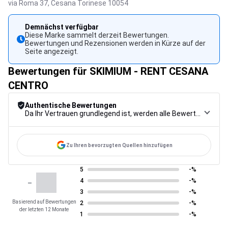
via Roma 37,
Cesana Torinese
10054
Demnächst verfügbar
Diese Marke sammelt derzeit Bewertungen.
Bewertungen und Rezensionen werden in Kürze auf der
Seite angezeigt.
Bewertungen für SKIMIUM - RENT CESANA
CENTRO
Authentische Bewertungen
Da Ihr Vertrauen grundlegend ist, werden alle Bewertungen einem strengen Kontrollverfahren unterzogen, von der Erfassung über die Moderation bis zur Veröffentlichung, um maximale Zuverlässigkeit zu gewährleisten.
Zu Ihren bevorzugten Quellen hinzufügen
5
-%
-
4
-%
3
-%
Basierend auf Bewertungen
2
-%
der letzten 12 Monate
1
-%