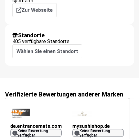
sportfarm
Zur Webseite
Standorte
405 verfügbare Standorte
Wählen Sie einen Standort
Verifizierte Bewertungen anderer Marken
de.entrancemats.com
mysushishop.de
a
Keine Bewertung
Keine Bewertung
verfügbar
verfügbar