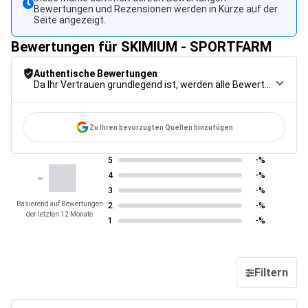
Bewertungen und Rezensionen werden in Kürze auf der
Seite angezeigt.
Bewertungen für SKIMIUM - SPORTFARM
Authentische Bewertungen
Da Ihr Vertrauen grundlegend ist, werden alle Bewertungen einem strengen Kontrollverfahren unterzogen, von der Erfassung über die Moderation bis zur Veröffentlichung, um maximale Zuverlässigkeit zu gewährleisten.
Zu Ihren bevorzugten Quellen hinzufügen
5
-%
-
4
-%
3
-%
Basierend auf Bewertungen
2
-%
der letzten 12 Monate
1
-%
Filtern