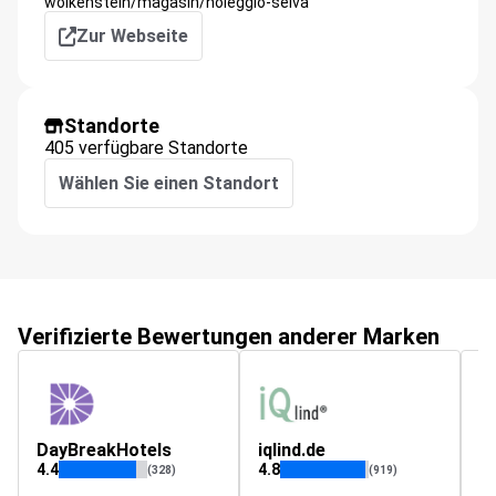
wolkenstein/magasin/noleggio-selva
Zur Webseite
Standorte
405 verfügbare Standorte
Wählen Sie einen Standort
Verifizierte Bewertungen anderer Marken
DayBreakHotels
iqlind.de
4.4
4.8
4.
(328)
(919)