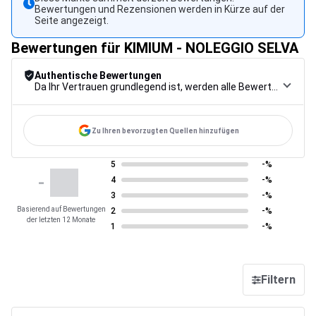
Bewertungen und Rezensionen werden in Kürze auf der
Seite angezeigt.
Bewertungen für KIMIUM - NOLEGGIO SELVA
Authentische Bewertungen
Da Ihr Vertrauen grundlegend ist, werden alle Bewertungen einem strengen Kontrollverfahren unterzogen, von der Erfassung über die Moderation bis zur Veröffentlichung, um maximale Zuverlässigkeit zu gewährleisten.
Zu Ihren bevorzugten Quellen hinzufügen
5
-%
-
4
-%
3
-%
Basierend auf Bewertungen
2
-%
der letzten 12 Monate
1
-%
Filtern