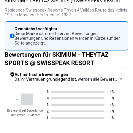
SKIMIUM - THEYTAZ SPORTS @ SWISSPEAK RESORT
Résidence Swisspeak Resorts Thyon 4 Vallées Route des Indivis
19,
Les Masses (Hérémence)
1987
Demnächst verfügbar
Diese Marke sammelt derzeit Bewertungen.
Bewertungen und Rezensionen werden in Kürze auf der
Seite angezeigt.
Bewertungen für SKIMIUM - THEYTAZ
SPORTS @ SWISSPEAK RESORT
Authentische Bewertungen
Da Ihr Vertrauen grundlegend ist, werden alle Bewertungen einem strengen Kontrollverfahren unterzogen, von der Erfassung über die Moderation bis zur Veröffentlichung, um maximale Zuverlässigkeit zu gewährleisten.
5
-%
-
4
-%
3
-%
Basierend auf Bewertungen
2
-%
der letzten 12 Monate
1
-%