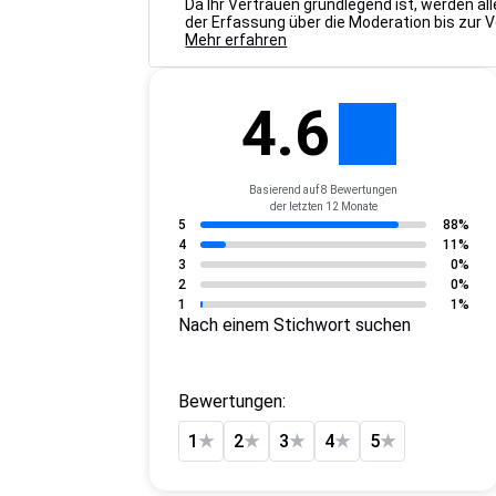
Da Ihr Vertrauen grundlegend ist, werden a
der Erfassung über die Moderation bis zur 
Mehr erfahren
4.6
Basierend auf 8 Bewertungen
der letzten 12 Monate
5
88%
4
11%
3
0%
2
0%
1
1%
Nach einem Stichwort suchen
Bewertungen:
1
★
2
★
3
★
4
★
5
★