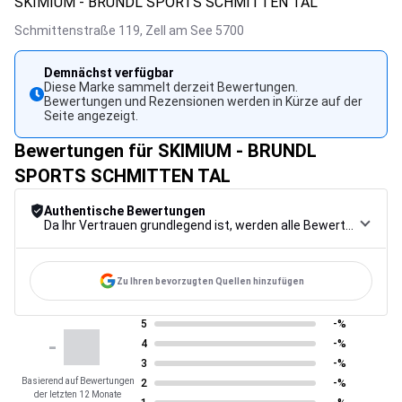
SKIMIUM - BRUNDL SPORTS SCHMITTEN TAL
Schmittenstraße 119,
Zell am See
5700
Demnächst verfügbar
Diese Marke sammelt derzeit Bewertungen.
Bewertungen und Rezensionen werden in Kürze auf der
Seite angezeigt.
Bewertungen für SKIMIUM - BRUNDL
SPORTS SCHMITTEN TAL
Authentische Bewertungen
Da Ihr Vertrauen grundlegend ist, werden alle Bewertungen einem strengen Kontrollverfahren unterzogen, von der Erfassung über die Moderation bis zur Veröffentlichung, um maximale Zuverlässigkeit zu gewährleisten.
Zu Ihren bevorzugten Quellen hinzufügen
5
-%
-
4
-%
3
-%
Basierend auf Bewertungen
2
-%
der letzten 12 Monate