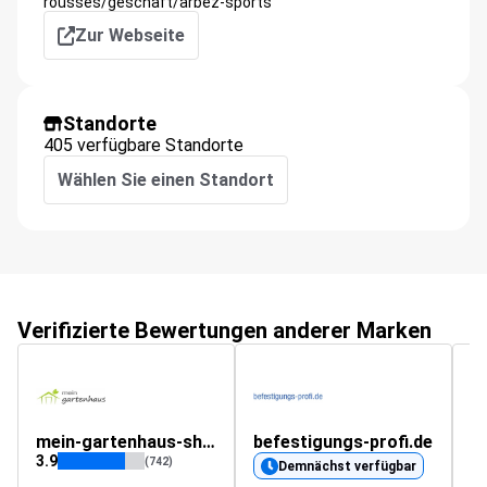
rousses/geschaft/arbez-sports
Zur Webseite
Standorte
405 verfügbare Standorte
Wählen Sie einen Standort
Verifizierte Bewertungen anderer Marken
mein-gartenhaus-shop.de
befestigungs-profi.de
t
3.9
(742)
Demnächst verfügbar