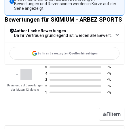
Bewertungen und Rezensionen werden in Kürze auf der
Seite angezeigt.
Bewertungen für SKIMIUM - ARBEZ SPORTS
Authentische Bewertungen
Da Ihr Vertrauen grundlegend ist, werden alle Bewertungen einem strengen Kontrollverfahren unterzogen, von der Erfassung über die Moderation bis zur Veröffentlichung, um maximale Zuverlässigkeit zu gewährleisten.
Zu Ihren bevorzugten Quellen hinzufügen
5
-%
-
4
-%
3
-%
Basierend auf Bewertungen
2
-%
der letzten 12 Monate
1
-%
Filtern