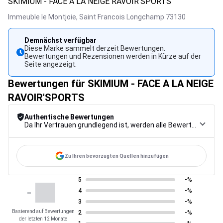
SKIMIUM - FACE A LA NEIGE RAVOIR'SPORTS
Immeuble le Montjoie,
Saint Francois Longchamp
73130
Demnächst verfügbar
Diese Marke sammelt derzeit Bewertungen.
Bewertungen und Rezensionen werden in Kürze auf der
Seite angezeigt.
Bewertungen für SKIMIUM - FACE A LA NEIGE
RAVOIR'SPORTS
Authentische Bewertungen
Da Ihr Vertrauen grundlegend ist, werden alle Bewertungen einem strengen Kontrollverfahren unterzogen, von der Erfassung über die Moderation bis zur Veröffentlichung, um maximale Zuverlässigkeit zu gewährleisten.
Zu Ihren bevorzugten Quellen hinzufügen
5
-%
-
4
-%
3
-%
Basierend auf Bewertungen
2
-%
der letzten 12 Monate