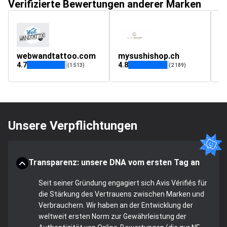
Verifizierte Bewertungen anderer Marken
webwandtattoo.com
mysushishop.ch
a
4.7
4.8
5
(1 513)
(2 189)
Unsere Verpflichtungen
Transparenz: unsere DNA vom ersten Tag an
Seit seiner Gründung engagiert sich Avis Vérifiés für
die Stärkung des Vertrauens zwischen Marken und
Verbrauchern. Wir haben an der Entwicklung der
weltweit ersten Norm zur Gewährleistung der