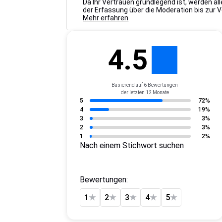
Da Ihr Vertrauen grundlegend ist, werden a
der Erfassung über die Moderation bis zur 
Mehr erfahren
4.5
Basierend auf 6 Bewertungen
der letzten 12 Monate
5
72%
4
19%
3
3%
2
3%
1
2%
Nach einem Stichwort suchen
Bewertungen:
1
★
2
★
3
★
4
★
5
★