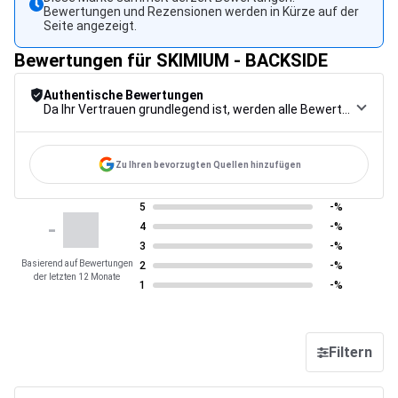
Bewertungen und Rezensionen werden in Kürze auf der
Seite angezeigt.
Bewertungen für SKIMIUM - BACKSIDE
Authentische Bewertungen
Da Ihr Vertrauen grundlegend ist, werden alle Bewertungen einem strengen Kontrollverfahren unterzogen, von der Erfassung über die Moderation bis zur Veröffentlichung, um maximale Zuverlässigkeit zu gewährleisten.
Zu Ihren bevorzugten Quellen hinzufügen
5
-%
-
4
-%
3
-%
Basierend auf Bewertungen
2
-%
der letzten 12 Monate
1
-%
Filtern