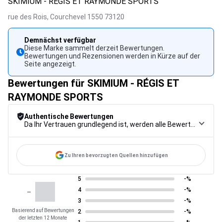
SKIMIUM - RÉGIS ET RAYMONDE SPORTS
rue des Rois,
Courchevel 1550
73120
Demnächst verfügbar
Diese Marke sammelt derzeit Bewertungen.
Bewertungen und Rezensionen werden in Kürze auf der
Seite angezeigt.
Bewertungen für SKIMIUM - RÉGIS ET
RAYMONDE SPORTS
Authentische Bewertungen
Da Ihr Vertrauen grundlegend ist, werden alle Bewertungen einem strengen Kontrollverfahren unterzogen, von der Erfassung über die Moderation bis zur Veröffentlichung, um maximale Zuverlässigkeit zu gewährleisten.
Zu Ihren bevorzugten Quellen hinzufügen
5
-%
-
4
-%
3
-%
Basierend auf Bewertungen
2
-%
der letzten 12 Monate