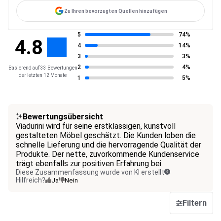
Zu Ihren bevorzugten Quellen hinzufügen
5
74%
4.8
4
14%
3
3%
2
4%
Basierend auf 33 Bewertungen
der letzten 12 Monate
1
5%
Bewertungsübersicht
Viadurini wird für seine erstklassigen, kunstvoll
gestalteten Möbel geschätzt. Die Kunden loben die
schnelle Lieferung und die hervorragende Qualität der
Produkte. Der nette, zuvorkommende Kundenservice
trägt ebenfalls zur positiven Erfahrung bei.
Diese Zusammenfassung wurde von KI erstellt
Hilfreich?
Ja
Nein
Filtern