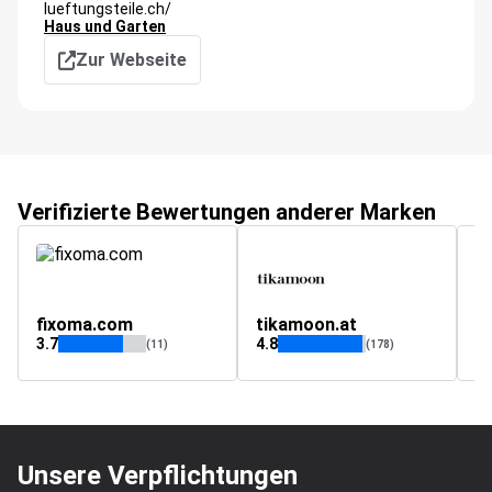
lueftungsteile.ch/
Haus und Garten
Zur Webseite
Verifizierte Bewertungen anderer Marken
fixoma.com
tikamoon.at
a
3.7
4.8
4.
(11)
(178)
Unsere Verpflichtungen