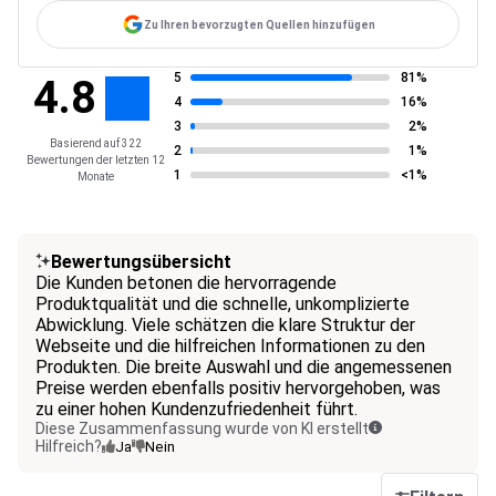
Zu Ihren bevorzugten Quellen hinzufügen
5
81%
4.8
4
16%
3
2%
Basierend auf 322
2
1%
Bewertungen der letzten 12
1
<1%
Monate
Bewertungsübersicht
Die Kunden betonen die hervorragende
Produktqualität und die schnelle, unkomplizierte
Abwicklung. Viele schätzen die klare Struktur der
Webseite und die hilfreichen Informationen zu den
Produkten. Die breite Auswahl und die angemessenen
Preise werden ebenfalls positiv hervorgehoben, was
zu einer hohen Kundenzufriedenheit führt.
Diese Zusammenfassung wurde von KI erstellt
Hilfreich?
Ja
Nein