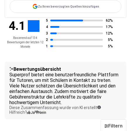
Zu Ihren bevorzugten Quellen hinzufügen
5
62%
4.1
4
17%
3
12%
Basierend auf 134
2
5%
Bewertungen der letzten 12
1
5%
Monate
Bewertungsübersicht
Superprof bietet eine benutzerfreundliche Plattform
für Tutoren, um mit Schülern in Kontakt zu treten.
Viele Nutzer schätzen die Übersichtlichkeit und den
einfachen Austausch. Zudem motiviert die faire
Gebührenstruktur die Lehrkräfte zu qualitativ
hochwertigem Unterricht.
Diese Zusammenfassung wurde von KI erstellt
Hilfreich?
Ja
Nein
Filtern