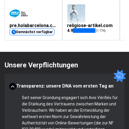
pre.holabarcelona.com
religiose-artikel.com
d
4.9
4.
(1 774)
Demnächst verfügbar
Unsere Verpflichtungen
Transparenz: unsere DNA vom ersten Tag an
Seit seiner Gründung engagiert sich Avis Vérifiés für
die Stärkung des Vertrauens zwischen Marken und
Verbrauchern. Wir haben an der Entwicklung der
weltweit ersten Norm zur Gewährleistung der
Authentizität von Online-Bewertungen (die zur NF