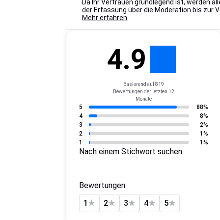
Da Ihr Vertrauen grundlegend ist, werden a
der Erfassung über die Moderation bis zur 
Mehr erfahren
4.9
Basierend auf 819
Bewertungen der letzten 12
Monate
5
88%
4
8%
3
2%
2
1%
1
1%
Nach einem Stichwort suchen
Bewertungen:
1
★
2
★
3
★
4
★
5
★